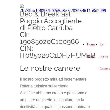
Bed & Breakfast
Poggio Accogliente
di Pietro Carruba
Cir:
19085020C100966
Home
Le
CIN:
IT085020C1DH7HUM2B
Page
nostre
Le nostre camere
Camer
Il nostro progetto mira ad incrementare
l’offerta turistica sul territorio.
A tal fine abbiamo creato e pensiamo di
ampliare una serie di strutture per la
ricettività alla quale si possono abbinare