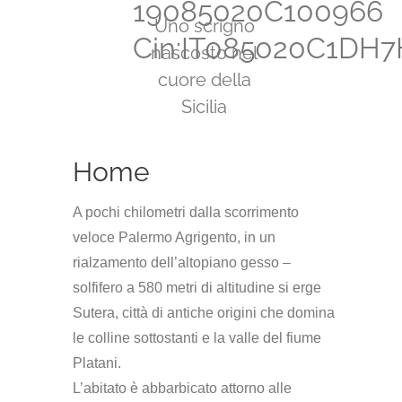
19085020C100966
Uno scrigno
Cin:IT085020C1DH
nascosto nel
cuore della
Sicilia
Home
A pochi chilometri dalla scorrimento
veloce Palermo Agrigento, in un
rialzamento dell’altopiano gesso –
solfifero a
580 metri
di altitudine si erge
Sutera, città di antiche origini che domina
le colline sottostanti e la valle del fiume
Platani.
L’abitato è abbarbicato attorno alle