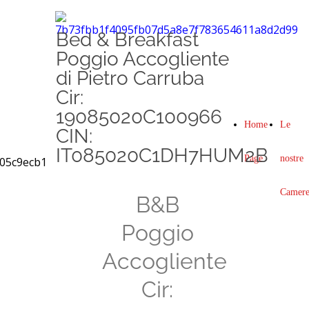
Bed & Breakfast
Poggio Accogliente
di Pietro Carruba
Cir:
19085020C100966
Home
Le
CIN:
IT085020C1DH7HUM2B
Page
nostre
Camer
B&B
Poggio
Accogliente
Cir: